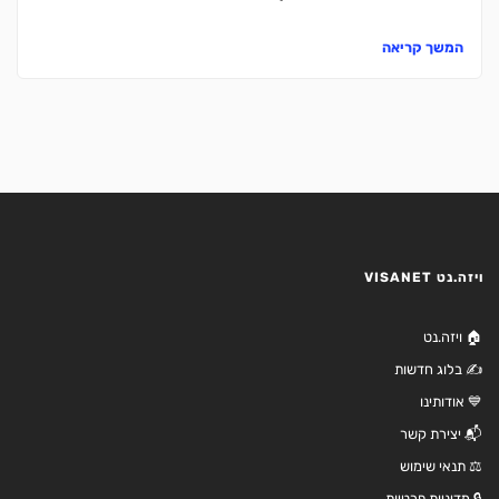
המשך קריאה
ויזה.נט VISANET
🏠 ויזה.נט
✍️ בלוג חדשות
💙 אודותינו
📬 יצירת קשר
⚖️ תנאי שימוש
🔒 מדיניות פרטיות