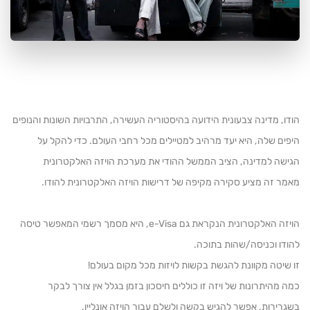
הודו, מדינה צבעונית הידועה בהיסטוריה העשירה, התרבויות השונות והנופים
היפים שלה, היא יעד מרהיב למטיילים מכל רחבי העולם. כדי להקל על
הגישה למדינה, הציב הממשל ההודי את מערכת הויזה האלקטרונית
מאמר זה מציע סקירה מקיפה של דרישות הויזה האלקטרונית להודו.
הויזה האלקטרונית הנקראת גם e-Visa, היא מסמך רשמי המאפשר טיסה
להודו וכניסה/שהות בתוכה.
זו שיטה מקוונת להגשת בקשות לויזות מכל מקום בעולם!
כמה מהיתרונות של ויזה זו כוללים חיסכון בזמן בגלל אין צורך לבקר
בשגרירות, אפשר להגיש בקשה ולשלם עבור הויזה אונליין.