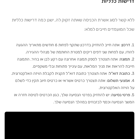
דרישות כלליות
ללא קשר לסוג אשרת הכניסה שאתה זקוק לה, ישנן כמה דרישות כלליות
שכל המועמדים חייבים למלא:
דרכון
: אתה חייב להחזיק בדרכון שתקף לפחות 6 חודשים מתאריך ההגעה
להודו, עם לפחות שני דפים ריקים למטרת החותמת של מנהלי ההגירה.
תמונה
: אתה תצטרך לספק תמונה אחרונה עם רקע לבן או בהיר. התמונה
חייבת להראות את פניך המלאות, עם עינייך פתוחות ובלי משקפיים.
כתובת דוא"ל
: אתה תצטרך כתובת דוא"ל תקנית לקבלת הויזה האלקטרונית.
אמצעי תשלום
: אתה תצטרך כרטיס אשראי או כרטיס חיוב תקין כדי לשלם
על הויזה האלקטרונית.
פרטי נסיעה
: יש להחזיק בפרטי הנסיעה שלך, כגון הכרטיס לטיסה חזרה או
המשך הנסיעה וכסף לבזבוזים במהלך הנסיעה שלך.