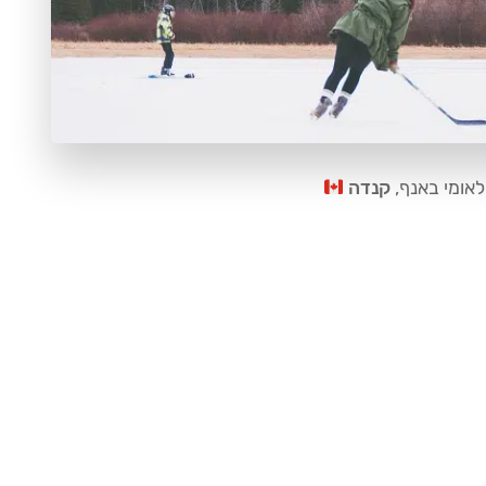
אומי באנף,
קנדה