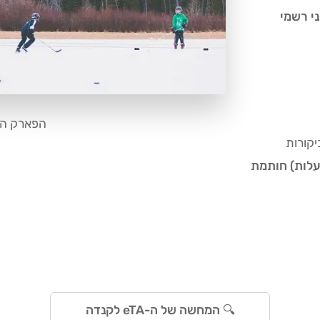
י רשמי
הפארק הל
יקורות
עלות) חותמת
🔍 המחשה של ה-eTA לקנדה