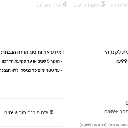
4
3
י דרכון
אימות פרטים
עמוד תשלום
נית לקנדה
ℹ️
מידע אודות סוג הויזה הנבחר
:
*
• תוקף 5 שנים או עד פקיעת הדרכון, המוקדם מביניהם.
• עד 180 ימים פר כניסה, ללא הגבלה במספר הכניסות.
ם
ר +₪89
⏳ ויזה מוכנה תוך
3 ימים
.
 היום או מחר (בהתאם לשעה).