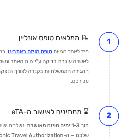
📝 ממלאים טופס אונליין
מיד לאחר הגשת
טופס הויזה באתרינו
, ב
לאשרה עוברת בדיקה ע"י צוות האתר ונשל
ההגירה הממשלתיות בקנדה לצורך הנפקת 
עבורכם.
⌛ ממתינים לאישור ה-eTA
תוך
1-3 ימים הויזה מאושרת
ונשלחת ישיר
שלכם — ה-
A
ravel
T
ronic