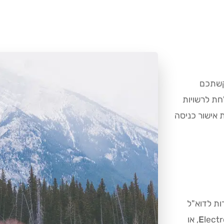
קשתכם
חת לרשויות
אישור כניסה
ות לדוא"ל
lect
E
uthorization, או