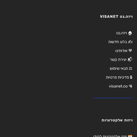
ויזה.נט VISANET
🏠 ויזה.נט
✍️ בלוג חדשות
💙 אודותינו
📬 יצירת קשר
⚖️ תנאי שימוש
🔒 מדיניות פרטיות
🛂 visanet.co
ויזות אלקטרוניות
ויזה אלקטרונית להודו