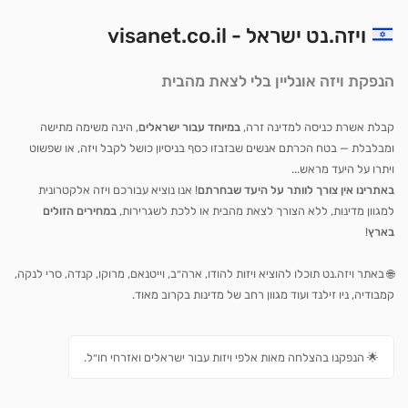
ויזה.נט ישראל - visanet.co.il
הנפקת ויזה אונליין בלי לצאת מהבית
קבלת אשרת כניסה למדינה זרה,
במיוחד עבור ישראלים
, הינה משימה מתישה
ומבלבלת — בטח הכרתם אנשים שבזבזו כסף בניסיון כושל לקבל ויזה, או שפשוט
ויתרו על היעד מראש...
באתרינו אין צורך לוותר על היעד שבחרתם
! אנו נוציא עבורכם ויזה אלקטרונית
למגוון מדינות, ללא הצורך לצאת מהבית או ללכת לשגרירות,
במחירים הזולים
בארץ
!
🌐 באתר ויזה.נט תוכלו להוציא ויזות להודו, ארה״ב, וייטנאם, מרוקו, קנדה, סרי לנקה,
קמבודיה, ניו זילנד ועוד מגוון רחב של מדינות בקרוב מאוד.
🌟 הנפקנו בהצלחה מאות אלפי ויזות עבור ישראלים ואזרחי חו״ל.