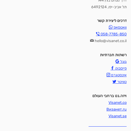
דרך מנחם בגין 144
תל אביב-יפו, 6492124
דרכים ליצירת קשר
וואטסאפ
058-7785-850
hello@visanet.co.il
רשתות חברתיות
גוגל
פייסבוק
אינסטגרם
טוויטר
ויזה.נט ברחבי העולם
Visanet.co
Визанет.ru
Visanet.se