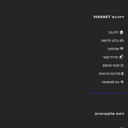
ויזה.נט VISANET
🏠 ויזה.נט
✍️ בלוג חדשות
💙 אודותינו
📬 יצירת קשר
⚖️ תנאי שימוש
🔒 מדיניות פרטיות
🛂 visanet.co
ויזות אלקטרוניות