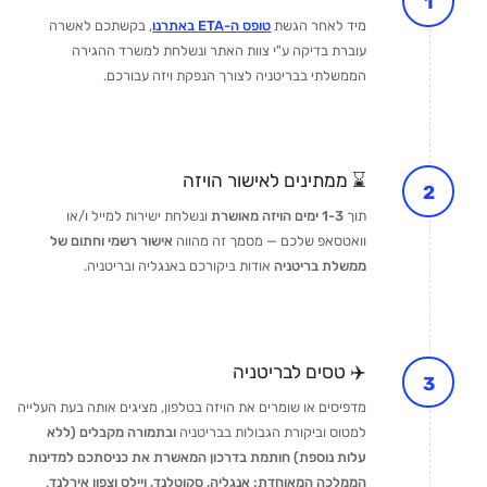
מיד לאחר הגשת
טופס ה-ETA באתרנו
, בקשתכם לאשרה
עוברת בדיקה ע"י צוות האתר ונשלחת למשרד ההגירה
הממשלתי בבריטניה לצורך הנפקת ויזה עבורכם.
⌛ ממתינים לאישור הויזה
תוך
1-3 ימים הויזה מאושרת
ונשלחת ישירות למייל ו/או
וואטסאפ שלכם — מסמך זה מהווה
אישור רשמי וחתום של
ממשלת בריטניה
אודות ביקורכם באנגליה ובריטניה.
✈️ טסים לבריטניה
מדפיסים או שומרים את הויזה בטלפון, מציגים אותה בעת העלייה
למטוס וביקורת הגבולות בבריטניה
ובתמורה מקבלים (ללא
עלות נוספת) חותמת בדרכון המאשרת את כניסתכם למדינות
הממלכה המאוחדת: אנגליה, סקוטלנד, ויילס וצפון אירלנד
.