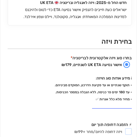
חדש החל מ-2025: ויזה לאנגליה ובריטניה
UK ETA
ישראלים כעת חייבים להנפיק אישור נסיעה ETA כדי לטוס ולהיכנס
למדינות הממלכה המאוחדת: אנגליה, סקוטלנד, ויילס וצפון אירלנד.
בחירת ויזה
בחרו סוג ויזה אלקטרונית לבריטניה
*
אישור נסיעה UK ETA לשנתיים, ₪179
ℹ️
מידע אודות סוג הויזה
:
• תוקף שנתיים או עד פקיעת הדרכון, המוקדם מביניהם.
• עד 180 ימים פר כניסה, ללא הגבלה במספר הכניסות.
•
מחיר מלא כלל אגרות
✅
⚡ הזמנה דחופה תוך יום
ויזה דחופה להיום/מחר +₪99