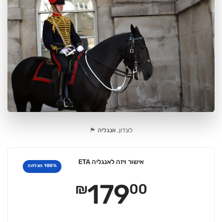
לונדון,
אנגליה 🏴󠁧󠁢󠁥󠁮󠁧󠁿
אישור ויזה לאנגליה ETA
100% הצלחה
179
₪
00