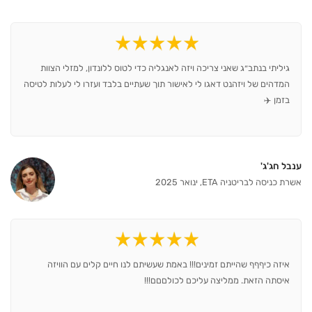
גיליתי בנתב״ג שאני צריכה ויזה לאנגליה כדי לטוס ללונדון, למזלי הצוות
המדהים של ויזהנט דאגו לי לאישור תוך שעתיים בלבד ועזרו לי לעלות לטיסה
בזמן ✈️
ענבל חג'ג'
אשרת כניסה לבריטניה ETA, ינואר 2025
איזה כיףףף שהייתם זמינים!!! באמת שעשיתם לנו חיים קלים עם הוויזה
איסתה הזאת. ממליצה עליכם לכולםםם!!!