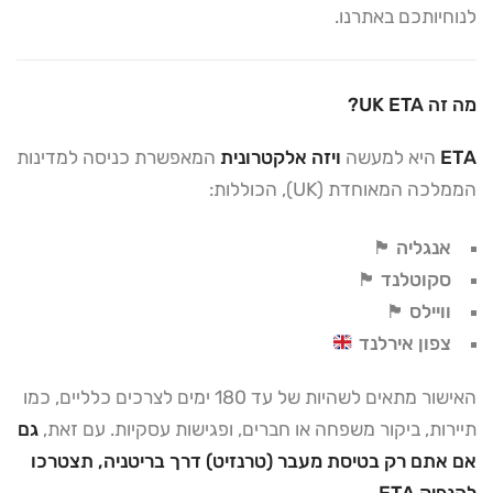
לנוחיותכם באתרנו.
מה זה UK ETA?
ETA
היא למעשה
ויזה אלקטרונית
המאפשרת כניסה למדינות
הממלכה המאוחדת (UK), הכוללות:
אנגליה 🏴󠁧󠁢󠁥󠁮󠁧󠁿
סקוטלנד 🏴󠁧󠁢󠁳󠁣󠁴󠁿
וויילס 🏴󠁧󠁢󠁷󠁬󠁳󠁿
צפון אירלנד
האישור מתאים לשהיות של עד 180 ימים לצרכים כלליים, כמו
תיירות, ביקור משפחה או חברים, ופגישות עסקיות. עם זאת,
גם
אם אתם רק בטיסת מעבר (טרנזיט) דרך בריטניה, תצטרכו
להנפיק ETA.