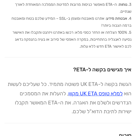
נוחות
: ה-ETA מאפשר כניסות מרובות למדינות הממלכה המאוחדת לאורך
שנתיים.
אבטחת מידע
: אתרנו מאובטח ומוצפן ב-SSL – המידע שלכם בטוח ומאובטח
ברמה הגבוה ביותר!
100% הצלחה או החזר כספי מלא: רכשו באתרנו ויזהנט ותקבלו את האישור
נסיעה לאנגליה בהתחייבות, במקרה האפסי של סירוב או בעיה בהנפקה נדאג
לכם לאישור ETA חדש ללא עלות.
איך מגישים בקשה ל-ETA?
הגשת בקשה ל-UK ETA פשוטה מתמיד. כל שעליכם לעשות
הוא
למלא טופס UK ETA מקוון
, להעלות את המסמכים
הנדרשים ולשלם את האגרה. את ה-ETA המאושר תקבלו
ישירות לתיבת הדוא"ל שלכם.
סיכום