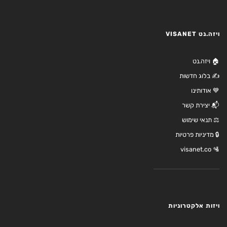
ויזה.נט VISANET
🏠 ויזה.נט
✍️ בלוג חדשות
💙 אודותינו
📬 יצירת קשר
⚖️ תנאי שימוש
🔒 מדיניות פרטיות
🛂 visanet.co
ויזות אלקטרוניות