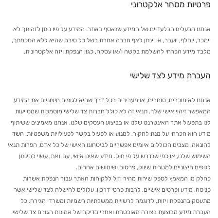
פרטיות מסחר אלקטרוני
אנחנו הבעלים הבלעדיים של המידע שנאסף באתר. המידע על פיו ניתן לזהותך לא
יימכר, יוחלף, יועבר, או יינתן לאף חברה אחרת בשל כל סיבה שהיא ללא הסכמתך,
מלבד מידע הכרחי להשלמת בקשה ו/או עסקה, כגון הנפקת ויזה אלקטרונית.
העברת מידע לצד שלישי
אנחנו לא מוכרים, סוחרים, או מעבירים בכל דרך שהיא לגופים חיצוניים את המידע
המאפשר זיהוי אישי שלך. תנאי זה לא כולל חברות צד שלישי מוסמכות שמסייעות
לנו בתפעול אתר האינטרנט שלנו או בביצוע העסקים שלנו. אנחנו מאמינים ששיתוף
מידע הוא הכרחי על מנת לחקור, למנוע או לפעול בקשר לפעילויות משפטיות, חשד
להונאה, מצבים הכוללים איומים אפשריים לביטחונו האישי של כל אדם, הפרות תנאי
השימוש שלנו, או כפי שנדרש על פי חוק. מידע שאינו אישי, עם זאת, עשוי להינתן
לגופים חיצוניים למטרות שיווק, פרסום ושימושים אחרים.
כחלק מן המאמץ לספק שירות מהיר וזול ללקוחות האתר עבור הנפקת אשרות
כניסה, מידע ופרטים אישיים, לרבות פרטי דרכון, עלולים להישלח לצד שלישי אשר
מתעסק בהנפקת ויזות, לדוגמה לרשויות ממשלתיות רשמיות ומשרדי הגירה. כל
העברת מידע מבוצעת בצורה מאובטחת ואחרי בדיקה של אמינות הגורם צד שלישי.