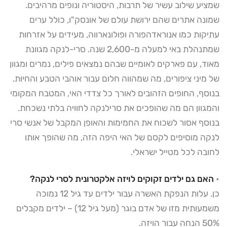
שמציע שילוב עשיר של תרבות, היסטוריה ונופים מרהיבים.
שמונה אתרים שהם ירושת עולם של אונסק"ו, כולל ערים
עתיקות כמו אנוראדהפורה ופולונארווה, מעידים על אזרחות
שמתנהלת באי למעלה מ-2,600 שנה. סרי-לנקה מגוונת
מאוד, עם פארקים לאומיים שבהם נמצאים פילים, נמרים ומגוון
של מיני ציפורים, מה שמהווה חלום עבור אוהבי הטבע והחיות.
בנוסף, החופים הזהובים לאורך כל צדדי האי, המטבח המקומי
והמגוון הם מה שהופכים את סרילנקה לחוויה בלתי נשכחת.
בנוסף אסור לשכוח את החמימות והאופן המקבל של אנשי סרי
לנקה מוסיפים לקסם של האי היפה הזה, מה שהופך אותו
לחובה לכל מטייל ישראלי.
•
האם גם ילדים זקוקים לויזה אלקטרונית לסרי לנקה?
כן. עלות הנפקת האשרה עבור ילדים עד גיל 12 נמוכה
משמעותית מזו של אדם בוגר (מעל גיל 12) – ילדים מקבלים
50% הנחה עבור הויזה.