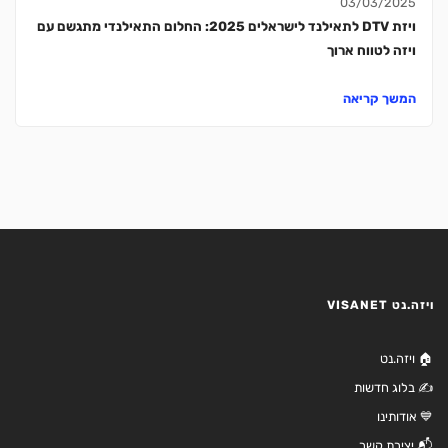
03/03/2025
ויזת DTV לתאילנד לישראלים 2025: החלום התאילנדי מתגשם עם
ויזה לטווח ארוך
המשך קריאה
ויזה.נט VISANET
🏠 ויזה.נט
✍️ בלוג חדשות
💙 אודותינו
📬 יצירת קשר