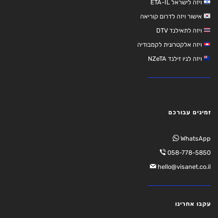
ויזה לישראל ETA-IL
אישור ויזה לדרום קוריאה
ויזה לתאילנד DTV
ויזה אלקטרונית לקמבודיה
ויזה לניו זילנד NZeTA
זמינים עבורכם
WhatsApp
058-778-5850
hello@visanet.co.il
עקבו אחרינו