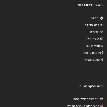
ויזה.נט VISANET
🏠 ויזה.נט
✍️ בלוג חדשות
💙 אודותינו
📬 יצירת קשר
⚖️ תנאי שימוש
🔒 מדיניות פרטיות
🛂 visanet.co
ויזות אלקטרוניות
ויזה אלקטרונית להודו
פטור מויזה לארצות הברית