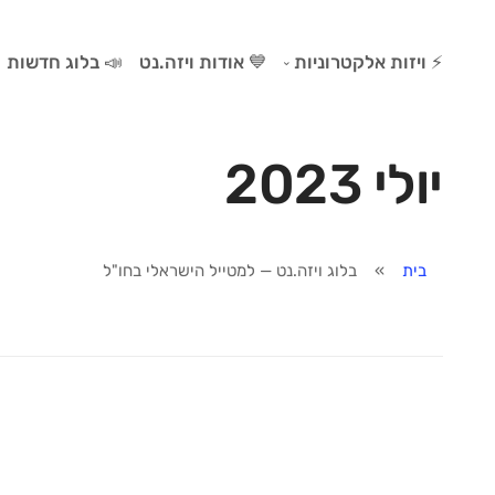
⚡ ויזות אלקטרוניות
💙 אודות ויזה.נט
📣 בלוג חדשות
ויזה להודו
יולי 2023
ויזה לארה״ב ESTA
ויזה לאנגליה ETA
ויזה לויאטנם
ויזה למרוקו
בית
בלוג ויזה.נט — למטייל הישראלי בחו"ל
ויזה לקנדה eTA
ויזה לסרי לנקה
ויזה לישראל ETA-IL
ויזה לדרום קוריאה K-ETA
ויזה לתאילנד
ויזה לקמבודיה