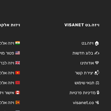
ויזה.נט VISANET
ויזות אלקט
🏠 ויזה.נט
ויזה אלק
✍️ בלוג חדשות
פטור מוי
💙 אודותינו
ויזה לבריטני
📬 יצירת קשר
ויזה אלק
⚖️ תנאי שימוש
ויזה אלק
🔒 מדיניות פרטיות
אישור ויזה
🛂 visanet.co
ויזה אלק