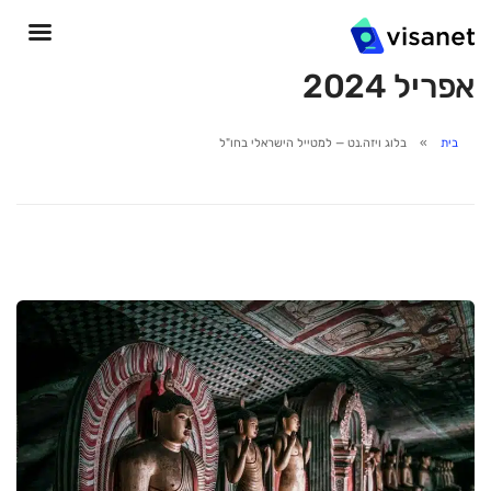
אפריל 2024
בית
בלוג ויזה.נט — למטייל הישראלי בחו"ל