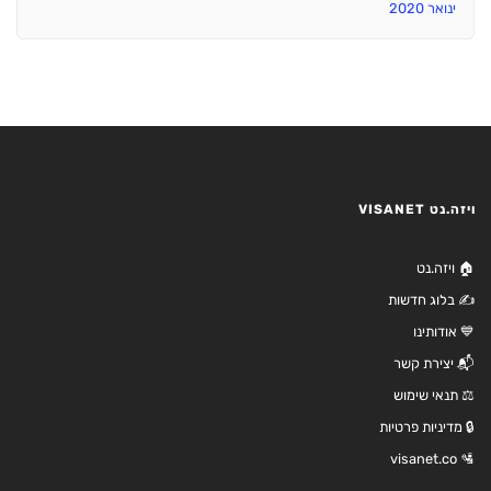
ינואר 2020
ויזה.נט VISANET
🏠 ויזה.נט
✍️ בלוג חדשות
💙 אודותינו
📬 יצירת קשר
⚖️ תנאי שימוש
🔒 מדיניות פרטיות
🛂 visanet.co