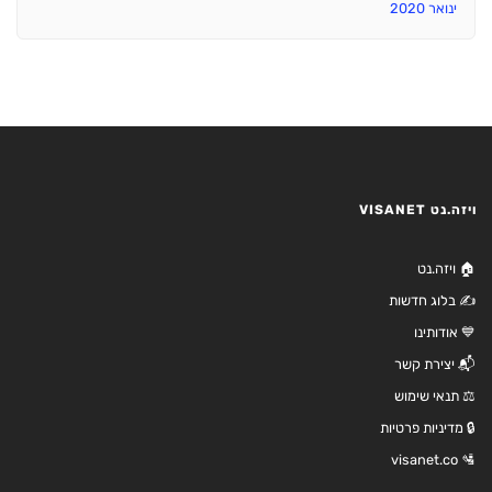
ינואר 2020
ויזה.נט VISANET
🏠 ויזה.נט
✍️ בלוג חדשות
💙 אודותינו
📬 יצירת קשר
⚖️ תנאי שימוש
🔒 מדיניות פרטיות
🛂 visanet.co