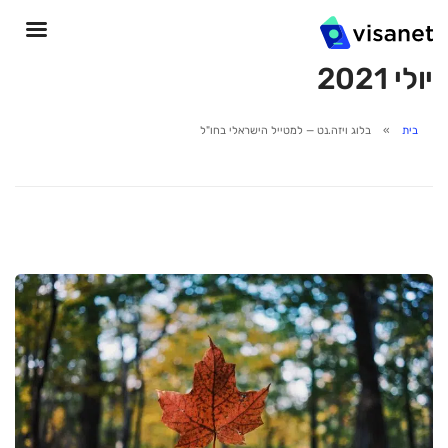
יולי 2021
בית
בלוג ויזה.נט — למטייל הישראלי בחו"ל