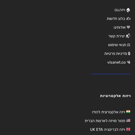
🏠 ויזה.נט
✍️ בלוג חדשות
💙 אודותינו
📬 יצירת קשר
⚖️ תנאי שימוש
🔒 מדיניות פרטיות
🛂 visanet.co
ויזות אלקטרוניות
ויזה אלקטרונית להודו
פטור מויזה לארצות הברית
ויזה לבריטניה UK ETA