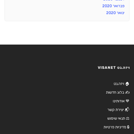
פברואר 2020
ינואר 2020
ויזה.נט VISANET
🏠 ויזה.נט
✍️ בלוג חדשות
💙 אודותינו
📬 יצירת קשר
⚖️ תנאי שימוש
🔒 מדיניות פרטיות